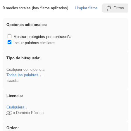
0
medios totales (hay filtros aplicados)
Limpiar filtros
Filtros
Resultados de: rezo
Opciones adicionales:
Mostrar protegidos por contraseña
Incluir palabras similares
Tipo de búsqueda:
Cualquier coincidencia
Todas las palabras
Exacta
Licencia:
Cualquiera
CC
o Dominio Público
Orden: