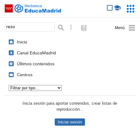
Mediateca de EducaMadrid
Saltar navegación
Servic
Educa
Palabra o frase:
Búsqueda avanzada
Ayuda
(en
ventana
Inicio
nueva)
Canal EducaMadrid
Últimos contenidos
Centros
Tipo de contenido:
Inicia sesión para aportar contenidos, crear listas de
reproducción...
Iniciar sesión