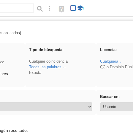
Búsqueda avanzada
Ayuda
(en
ventana
nueva)
os aplicados)
rezo
Tipo de búsqueda:
Licencia:
Cualquier coincidencia
Cualquiera
por
Todas las palabras
CC
o Dominio Públ
Exacta
lares
Buscar en:
ngún resultado.