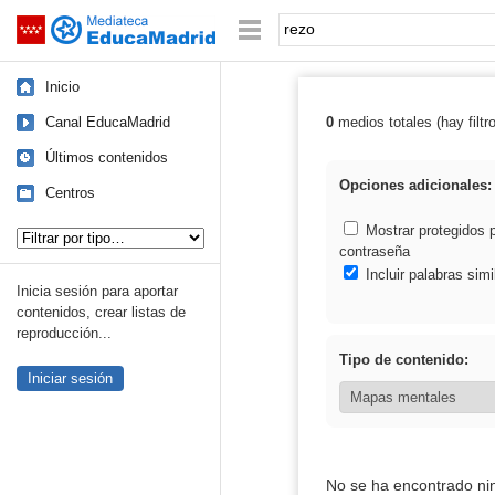
Mediateca de EducaMadrid
Saltar navegación
Palabra o frase:
Inicio
Canal EducaMadrid
0
medios totales (hay filtr
Resultados de: 
Últimos contenidos
Opciones adicionales:
Centros
Tipo de contenido:
Mostrar protegidos 
contraseña
Incluir palabras simi
Inicia sesión para aportar
contenidos, crear listas de
reproducción...
Tipo de contenido:
Iniciar sesión
No se ha encontrado ni