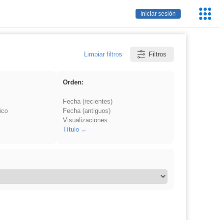
Servic
Iniciar sesión
Educa
Limpiar filtros
Filtros
Orden:
Fecha (recientes)
ico
Fecha (antiguos)
Visualizaciones
Título