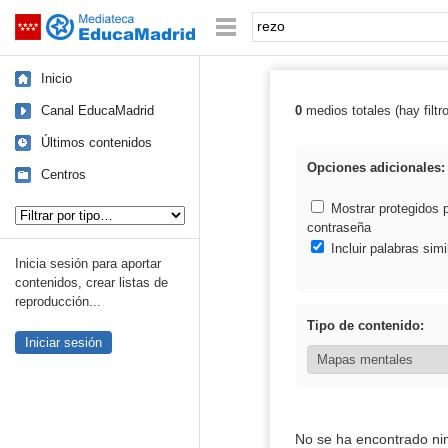
Mediateca de EducaMadrid
Saltar navegación
Palabra o frase:
Inicio
Canal EducaMadrid
0
medios totales (hay filtr
Resultados de: 
Últimos contenidos
Opciones adicionales:
Centros
Tipo de contenido:
Mostrar protegidos 
contraseña
Incluir palabras simi
Inicia sesión para aportar
contenidos, crear listas de
reproducción...
Tipo de contenido:
Iniciar sesión
No se ha encontrado ni