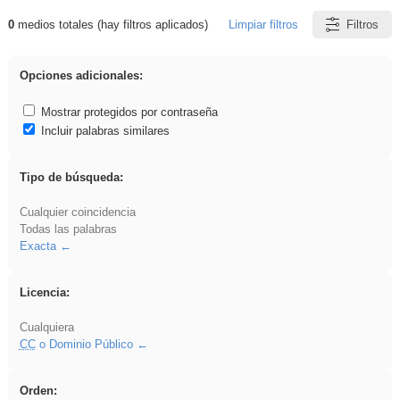
0
medios totales (hay filtros aplicados)
Limpiar filtros
Filtros
Resultados de: rezo
Opciones adicionales:
Mostrar protegidos por contraseña
Incluir palabras similares
Tipo de búsqueda:
Cualquier coincidencia
Todas las palabras
Exacta
Licencia:
Cualquiera
CC
o Dominio Público
Orden: