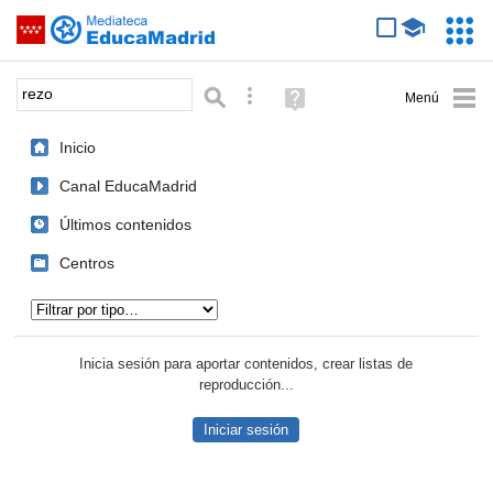
Mediateca de EducaMadrid
Saltar navegación
Servic
Educa
Palabra o frase:
Búsqueda avanzada
Ayuda
(en
ventana
Inicio
nueva)
Canal EducaMadrid
Últimos contenidos
Centros
Tipo de contenido:
Inicia sesión para aportar contenidos, crear listas de
reproducción...
Iniciar sesión