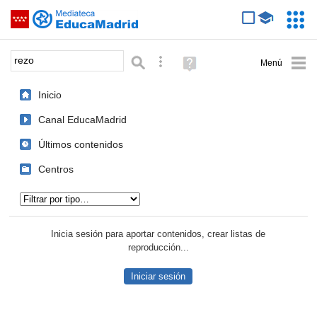
Mediateca de EducaMadrid
Saltar navegación
Servic
Educa
Palabra o frase:
Búsqueda avanzada
Ayuda
(en
ventana
Inicio
nueva)
Canal EducaMadrid
Últimos contenidos
Centros
Tipo de contenido:
Inicia sesión para aportar contenidos, crear listas de
reproducción...
Iniciar sesión