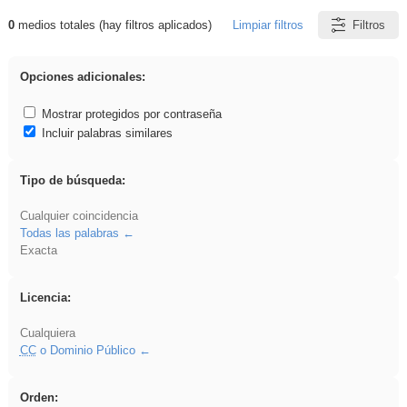
0
medios totales (hay filtros aplicados)
Limpiar filtros
Filtros
Resultados de: rezo
Opciones adicionales:
Mostrar protegidos por contraseña
Incluir palabras similares
Tipo de búsqueda:
Cualquier coincidencia
Todas las palabras
Exacta
Licencia:
Cualquiera
CC
o Dominio Público
Orden: