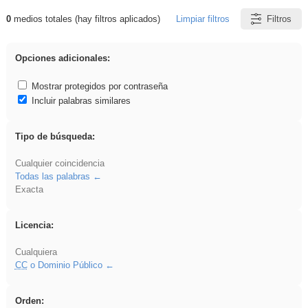
0
medios totales (hay filtros aplicados)
Limpiar filtros
Filtros
Resultados de: rezo
Opciones adicionales:
Mostrar protegidos por contraseña
Incluir palabras similares
Tipo de búsqueda:
Cualquier coincidencia
Todas las palabras
Exacta
Licencia:
Cualquiera
CC
o Dominio Público
Orden: