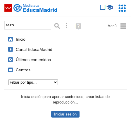
Mediateca de EducaMadrid
Saltar navegación
Servic
Educa
Palabra o frase:
Búsqueda avanzada
Ayuda
(en
ventana
Inicio
nueva)
Canal EducaMadrid
Últimos contenidos
Centros
Tipo de contenido:
Inicia sesión para aportar contenidos, crear listas de
reproducción...
Iniciar sesión