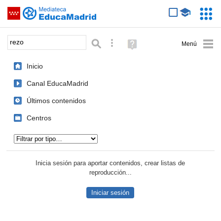
Mediateca de EducaMadrid
Saltar navegación
Servic
Educa
Palabra o frase:
Búsqueda avanzada
Ayuda
(en
ventana
Inicio
nueva)
Canal EducaMadrid
Últimos contenidos
Centros
Tipo de contenido:
Inicia sesión para aportar contenidos, crear listas de
reproducción...
Iniciar sesión