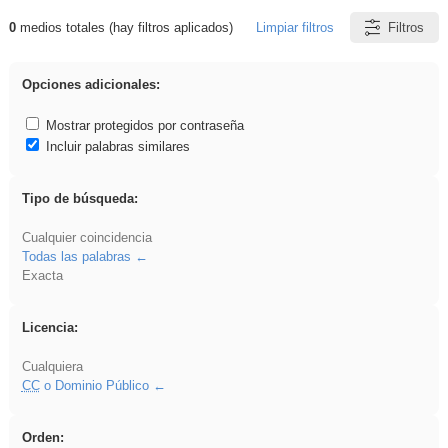
0
medios totales (hay filtros aplicados)
Limpiar filtros
Filtros
Resultados de: rezo
Opciones adicionales:
Mostrar protegidos por contraseña
Incluir palabras similares
Tipo de búsqueda:
Cualquier coincidencia
Todas las palabras
Exacta
Licencia:
Cualquiera
CC
o Dominio Público
Orden: