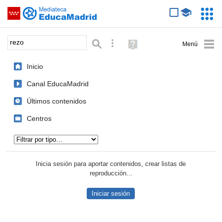
Mediateca de EducaMadrid
Saltar navegación
Servic
Educa
Palabra o frase:
Búsqueda avanzada
Ayuda
(en
ventana
Inicio
nueva)
Canal EducaMadrid
Últimos contenidos
Centros
Tipo de contenido:
Inicia sesión para aportar contenidos, crear listas de
reproducción...
Iniciar sesión