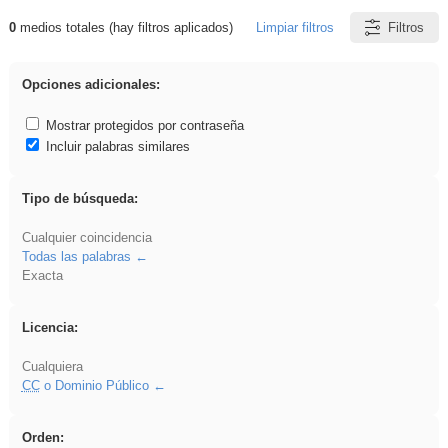
0
medios totales (hay filtros aplicados)
Limpiar filtros
Filtros
Resultados de: rezo
Opciones adicionales:
Mostrar protegidos por contraseña
Incluir palabras similares
Tipo de búsqueda:
Cualquier coincidencia
Todas las palabras
Exacta
Licencia:
Cualquiera
CC
o Dominio Público
Orden: