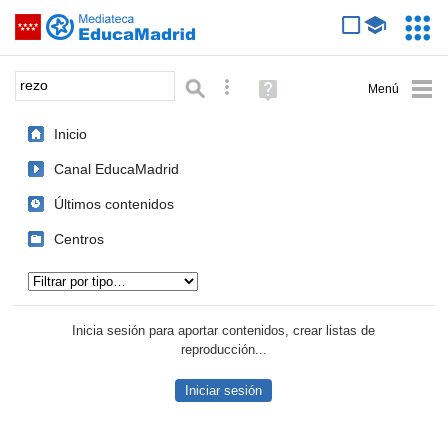
Mediateca de EducaMadrid
Saltar navegación
Servic
Educa
Palabra o frase:
Búsqueda avanzada
Ayuda
(en
ventana
Inicio
nueva)
Canal EducaMadrid
Últimos contenidos
Centros
Tipo de contenido:
Inicia sesión para aportar contenidos, crear listas de
reproducción...
Iniciar sesión