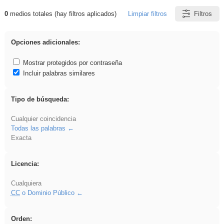
0
medios totales (hay filtros aplicados)
Limpiar filtros
Filtros
Resultados de: rezo
Opciones adicionales:
Mostrar protegidos por contraseña
Incluir palabras similares
Tipo de búsqueda:
Cualquier coincidencia
Todas las palabras
Exacta
Licencia:
Cualquiera
CC
o Dominio Público
Orden: