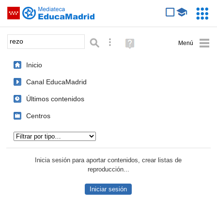
Mediateca de EducaMadrid
Saltar navegación
Servic
Educa
Palabra o frase:
Búsqueda avanzada
Ayuda
(en
ventana
Inicio
nueva)
Canal EducaMadrid
Últimos contenidos
Centros
Tipo de contenido:
Inicia sesión para aportar contenidos, crear listas de
reproducción...
Iniciar sesión