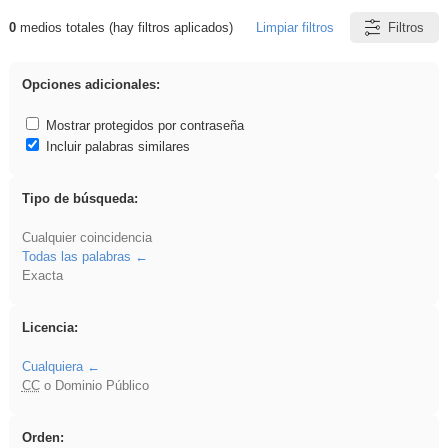
0
medios totales (hay filtros aplicados)
Limpiar filtros
Filtros
Resultados de: rezo
Opciones adicionales:
Mostrar protegidos por contraseña
Incluir palabras similares
Tipo de búsqueda:
Cualquier coincidencia
Todas las palabras
Exacta
Licencia:
Cualquiera
CC
o Dominio Público
Orden: