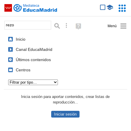
Mediateca de EducaMadrid
Saltar navegación
Servic
Educa
Palabra o frase:
Búsqueda avanzada
Ayuda
(en
ventana
Inicio
nueva)
Canal EducaMadrid
Últimos contenidos
Centros
Tipo de contenido:
Inicia sesión para aportar contenidos, crear listas de
reproducción...
Iniciar sesión