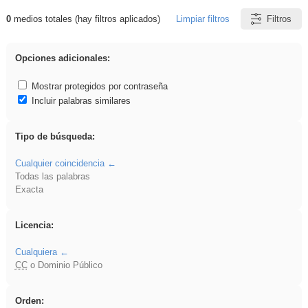
0
medios totales (hay filtros aplicados)
Limpiar filtros
Filtros
Resultados de: rezo
Opciones adicionales:
Mostrar protegidos por contraseña
Incluir palabras similares
Tipo de búsqueda:
Cualquier coincidencia
Todas las palabras
Exacta
Licencia:
Cualquiera
CC
o Dominio Público
Orden: