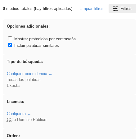
0
medios totales (hay filtros aplicados)
Limpiar filtros
Filtros
Resultados de: rezo
Opciones adicionales:
Mostrar protegidos por contraseña
Incluir palabras similares
Tipo de búsqueda:
Cualquier coincidencia
Todas las palabras
Exacta
Licencia:
Cualquiera
CC
o Dominio Público
Orden: