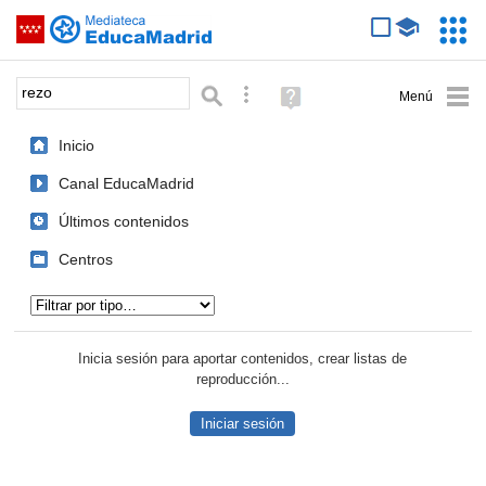
Mediateca de EducaMadrid
Saltar navegación
Servic
Educa
Palabra o frase:
Búsqueda avanzada
Ayuda
(en
ventana
Inicio
nueva)
Canal EducaMadrid
Últimos contenidos
Centros
Tipo de contenido:
Inicia sesión para aportar contenidos, crear listas de
reproducción...
Iniciar sesión