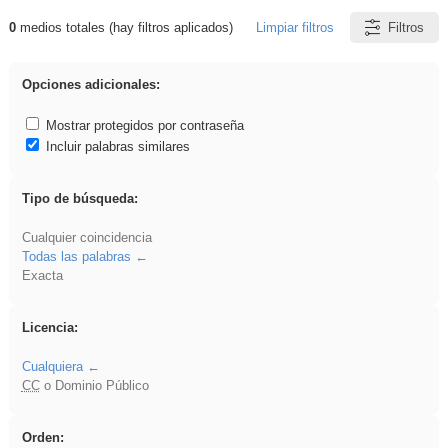
0
medios totales (hay filtros aplicados)
Limpiar filtros
Filtros
Resultados de: rezo
Opciones adicionales:
Mostrar protegidos por contraseña
Incluir palabras similares
Tipo de búsqueda:
Cualquier coincidencia
Todas las palabras
Exacta
Licencia:
Cualquiera
CC
o Dominio Público
Orden: