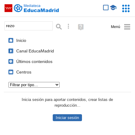
Mediateca de EducaMadrid
Saltar navegación
Servic
Educa
Palabra o frase:
Búsqueda avanzada
Ayuda
(en
ventana
Inicio
nueva)
Canal EducaMadrid
Últimos contenidos
Centros
Tipo de contenido:
Inicia sesión para aportar contenidos, crear listas de
reproducción...
Iniciar sesión