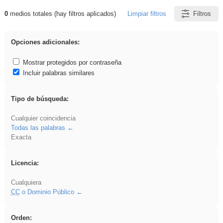
0
medios totales (hay filtros aplicados)
Limpiar filtros
Filtros
Resultados de: rezo
Opciones adicionales:
Mostrar protegidos por contraseña
Incluir palabras similares
Tipo de búsqueda:
Cualquier coincidencia
Todas las palabras
Exacta
Licencia:
Cualquiera
CC
o Dominio Público
Orden: