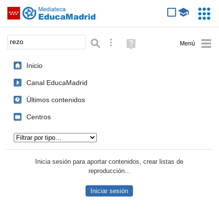
Mediateca de EducaMadrid
Saltar navegación
Servic
Educa
Palabra o frase:
Búsqueda avanzada
Ayuda
(en
ventana
Inicio
nueva)
Canal EducaMadrid
Últimos contenidos
Centros
Tipo de contenido:
Inicia sesión para aportar contenidos, crear listas de
reproducción...
Iniciar sesión