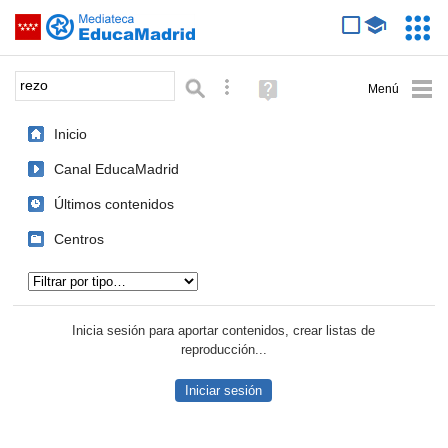
Mediateca de EducaMadrid
Saltar navegación
Servic
Educa
Palabra o frase:
Búsqueda avanzada
Ayuda
(en
ventana
Inicio
nueva)
Canal EducaMadrid
Últimos contenidos
Centros
Tipo de contenido:
Inicia sesión para aportar contenidos, crear listas de
reproducción...
Iniciar sesión