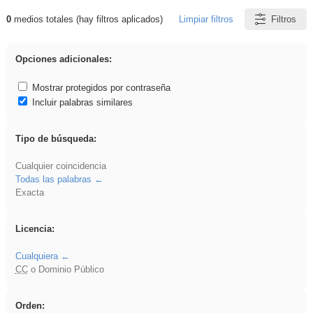
0
medios totales (hay filtros aplicados)
Limpiar filtros
Filtros
Resultados de: rezo
Opciones adicionales:
Mostrar protegidos por contraseña
Incluir palabras similares
Tipo de búsqueda:
Cualquier coincidencia
Todas las palabras
Exacta
Licencia:
Cualquiera
CC
o Dominio Público
Orden: