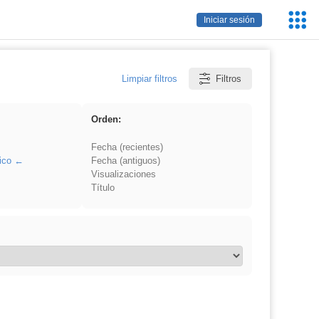
Servic
Iniciar sesión
Educa
Limpiar filtros
Filtros
Orden:
Fecha (recientes)
ico
Fecha (antiguos)
Visualizaciones
Título