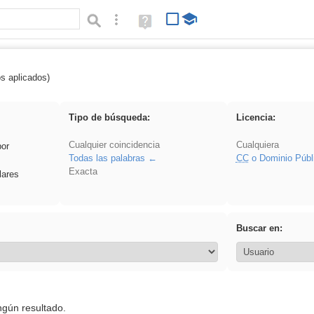
Búsqueda avanzada
Ayuda
(en
ventana
nueva)
os aplicados)
rezo
Tipo de búsqueda:
Licencia:
Cualquier coincidencia
Cualquiera
por
Todas las palabras
CC
o Dominio Públ
Exacta
lares
Buscar en:
ngún resultado.