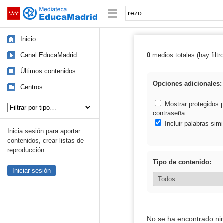
Mediateca de EducaMadrid
Saltar navegación
Palabra o frase:
Inicio
Canal EducaMadrid
0
medios totales (hay filtr
Resultados de: 
Últimos contenidos
Opciones adicionales:
Centros
Tipo de contenido:
Mostrar protegidos 
contraseña
Incluir palabras simi
Inicia sesión para aportar
contenidos, crear listas de
reproducción...
Tipo de contenido:
Iniciar sesión
No se ha encontrado ni