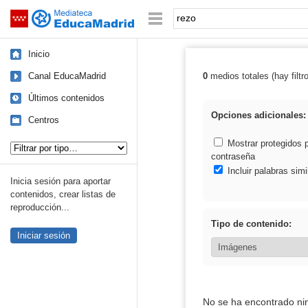
Mediateca de EducaMadrid
Saltar navegación
Palabra o frase:
Inicio
Canal EducaMadrid
0
medios totales (hay filtr
Resultados de: 
Últimos contenidos
Opciones adicionales:
Centros
Tipo de contenido:
Mostrar protegidos 
contraseña
Incluir palabras simi
Inicia sesión para aportar
contenidos, crear listas de
reproducción...
Tipo de contenido:
Iniciar sesión
No se ha encontrado ni