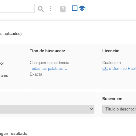
Búsqueda avanzada
Ayuda
(en
ventana
nueva)
os aplicados)
rezo
Tipo de búsqueda:
Licencia:
Cualquier coincidencia
Cualquiera
por
Todas las palabras
CC
o Dominio Públ
Exacta
lares
Buscar en:
ngún resultado.