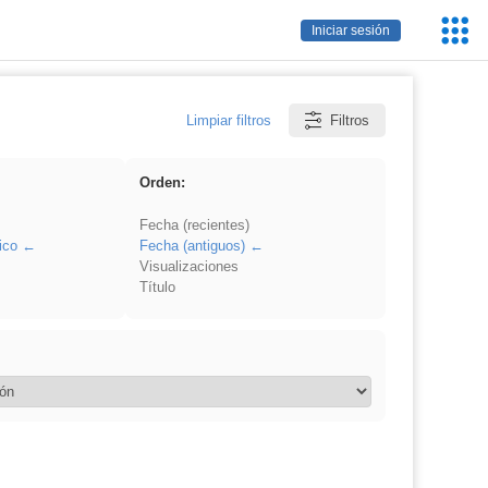
Servic
Iniciar sesión
Educa
Limpiar filtros
Filtros
Orden:
Fecha (recientes)
ico
Fecha (antiguos)
Visualizaciones
Título