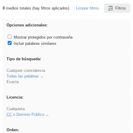
0
medios totales (hay filtros aplicados)
Limpiar filtros
Filtros
Resultados de: rezo
Opciones adicionales:
Mostrar protegidos por contraseña
Incluir palabras similares
Tipo de búsqueda:
Cualquier coincidencia
Todas las palabras
Exacta
Licencia:
Cualquiera
CC
o Dominio Público
Orden: