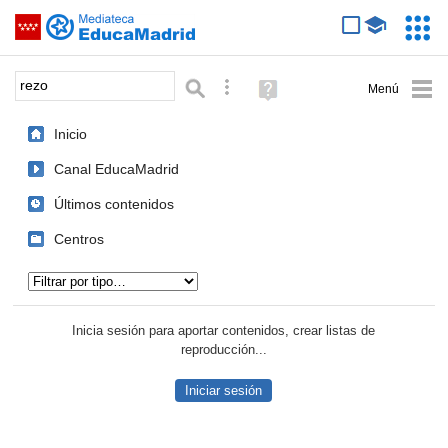
Mediateca de EducaMadrid
Saltar navegación
Servic
Educa
Palabra o frase:
Búsqueda avanzada
Ayuda
(en
ventana
Inicio
nueva)
Canal EducaMadrid
Últimos contenidos
Centros
Tipo de contenido:
Inicia sesión para aportar contenidos, crear listas de
reproducción...
Iniciar sesión