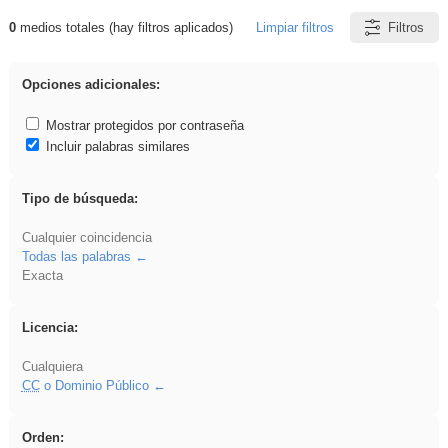
0
medios totales (hay filtros aplicados)
Limpiar filtros
Filtros
Resultados de: rezo
Opciones adicionales:
Mostrar protegidos por contraseña
Incluir palabras similares
Tipo de búsqueda:
Cualquier coincidencia
Todas las palabras
Exacta
Licencia:
Cualquiera
CC
o Dominio Público
Orden: