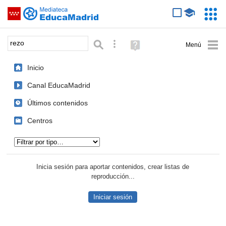
Mediateca de EducaMadrid
Saltar navegación
Servic
Educa
Palabra o frase:
Búsqueda avanzada
Ayuda
(en
ventana
Inicio
nueva)
Canal EducaMadrid
Últimos contenidos
Centros
Tipo de contenido:
Inicia sesión para aportar contenidos, crear listas de
reproducción...
Iniciar sesión