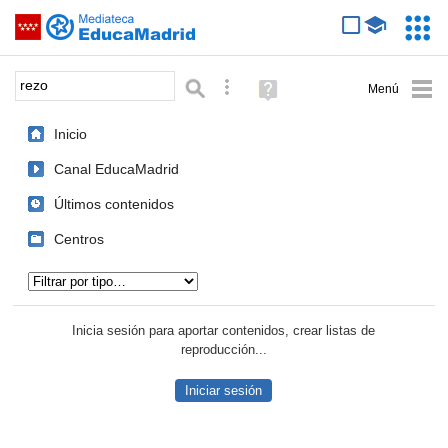
Mediateca de EducaMadrid
Saltar navegación
Servic
Educa
Palabra o frase:
Búsqueda avanzada
Ayuda
(en
ventana
Inicio
nueva)
Canal EducaMadrid
Últimos contenidos
Centros
Tipo de contenido:
Inicia sesión para aportar contenidos, crear listas de
reproducción...
Iniciar sesión