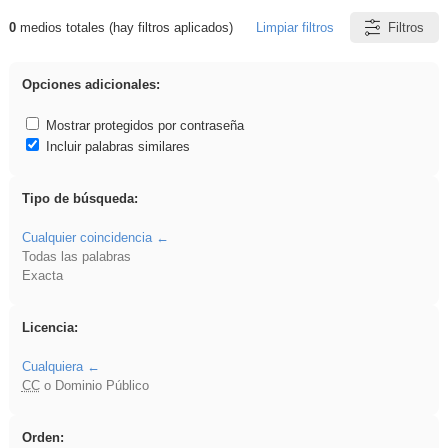
0
medios totales (hay filtros aplicados)
Limpiar filtros
Filtros
Resultados de: rezo
Opciones adicionales:
Mostrar protegidos por contraseña
Incluir palabras similares
Tipo de búsqueda:
Cualquier coincidencia
Todas las palabras
Exacta
Licencia:
Cualquiera
CC
o Dominio Público
Orden: