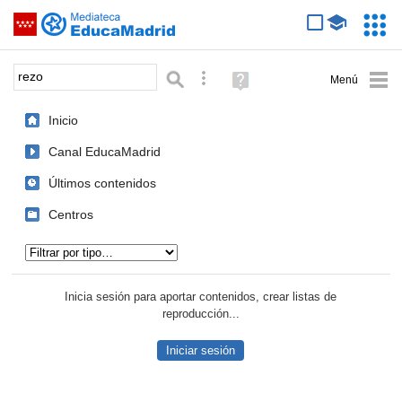
Mediateca de EducaMadrid
Saltar navegación
Servic
Educa
Palabra o frase:
Búsqueda avanzada
Ayuda
(en
ventana
Inicio
nueva)
Canal EducaMadrid
Últimos contenidos
Centros
Tipo de contenido:
Inicia sesión para aportar contenidos, crear listas de
reproducción...
Iniciar sesión