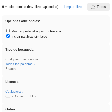
0
medios totales (hay filtros aplicados)
Limpiar filtros
Filtros
Resultados de: rezo
Opciones adicionales:
Mostrar protegidos por contraseña
Incluir palabras similares
Tipo de búsqueda:
Cualquier coincidencia
Todas las palabras
Exacta
Licencia:
Cualquiera
CC
o Dominio Público
Orden: