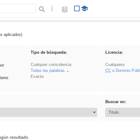
Búsqueda avanzada
Ayuda
(en
ventana
nueva)
os aplicados)
rezo
Tipo de búsqueda:
Licencia:
Cualquier coincidencia
Cualquiera
por
Todas las palabras
CC
o Dominio Públ
Exacta
lares
Buscar en:
ngún resultado.