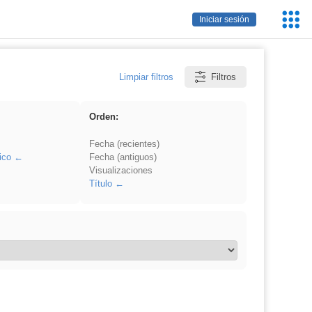
Servic
Iniciar sesión
Educa
Limpiar filtros
Filtros
Orden:
Fecha (recientes)
ico
Fecha (antiguos)
Visualizaciones
Título