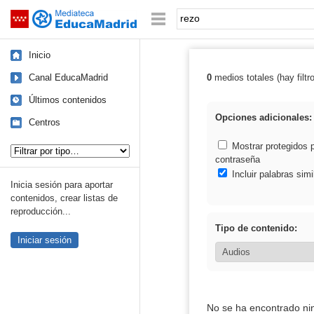
Mediateca de EducaMadrid
Saltar navegación
Palabra o frase:
Inicio
Canal EducaMadrid
0
medios totales (hay filtr
Resultados de: 
Últimos contenidos
Opciones adicionales:
Centros
Tipo de contenido:
Mostrar protegidos 
contraseña
Incluir palabras simi
Inicia sesión para aportar
contenidos, crear listas de
reproducción...
Tipo de contenido:
Iniciar sesión
No se ha encontrado ni