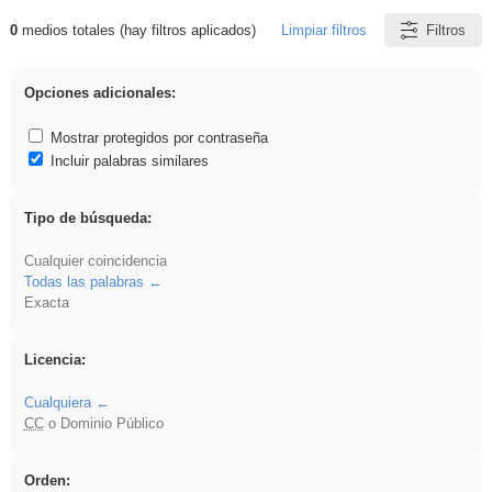
0
medios totales (hay filtros aplicados)
Limpiar filtros
Filtros
Resultados de: rezo
Opciones adicionales:
Mostrar protegidos por contraseña
Incluir palabras similares
Tipo de búsqueda:
Cualquier coincidencia
Todas las palabras
Exacta
Licencia:
Cualquiera
CC
o Dominio Público
Orden: