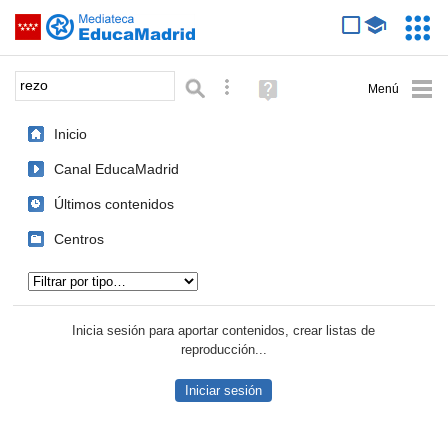
Mediateca de EducaMadrid
Saltar navegación
Servic
Educa
Palabra o frase:
Búsqueda avanzada
Ayuda
(en
ventana
Inicio
nueva)
Canal EducaMadrid
Últimos contenidos
Centros
Tipo de contenido:
Inicia sesión para aportar contenidos, crear listas de
reproducción...
Iniciar sesión