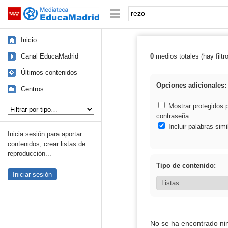
Mediateca de EducaMadrid
Saltar navegación
Palabra o frase:
Inicio
Canal EducaMadrid
0
medios totales (hay filtr
Resultados de: 
Últimos contenidos
Opciones adicionales:
Centros
Tipo de contenido:
Mostrar protegidos 
contraseña
Incluir palabras simi
Inicia sesión para aportar
contenidos, crear listas de
reproducción...
Tipo de contenido:
Iniciar sesión
No se ha encontrado ni