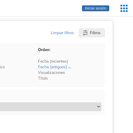
Servic
Iniciar sesión
Educa
Limpiar filtros
Filtros
Orden:
Fecha (recientes)
ico
Fecha (antiguos)
Visualizaciones
Título