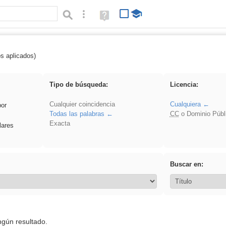
Búsqueda avanzada
Ayuda
(en
ventana
nueva)
os aplicados)
rezo
Tipo de búsqueda:
Licencia:
Cualquier coincidencia
Cualquiera
por
Todas las palabras
CC
o Dominio Públ
Exacta
lares
Buscar en:
ngún resultado.