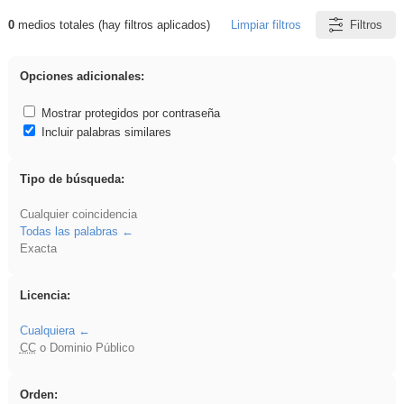
0
medios totales (hay filtros aplicados)
Limpiar filtros
Filtros
Resultados de: rezo
Opciones adicionales:
Mostrar protegidos por contraseña
Incluir palabras similares
Tipo de búsqueda:
Cualquier coincidencia
Todas las palabras
Exacta
Licencia:
Cualquiera
CC
o Dominio Público
Orden: