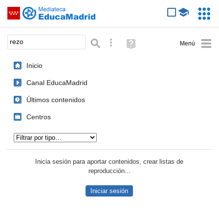
Mediateca de EducaMadrid
Saltar navegación
Servic
Educa
Palabra o frase:
Búsqueda avanzada
Ayuda
(en
ventana
Inicio
nueva)
Canal EducaMadrid
Últimos contenidos
Centros
Tipo de contenido:
Inicia sesión para aportar contenidos, crear listas de
reproducción...
Iniciar sesión