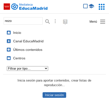
Mediateca de EducaMadrid
Saltar navegación
Servic
Educa
Palabra o frase:
Búsqueda avanzada
Ayuda
(en
ventana
Inicio
nueva)
Canal EducaMadrid
Últimos contenidos
Centros
Tipo de contenido:
Inicia sesión para aportar contenidos, crear listas de
reproducción...
Iniciar sesión