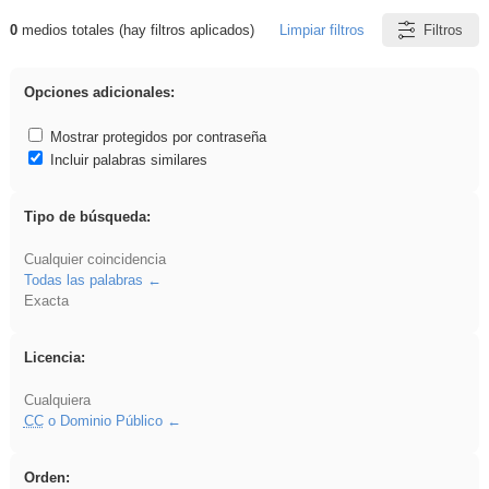
0
medios totales (hay filtros aplicados)
Limpiar filtros
Filtros
Resultados de: rezo
Opciones adicionales:
Mostrar protegidos por contraseña
Incluir palabras similares
Tipo de búsqueda:
Cualquier coincidencia
Todas las palabras
Exacta
Licencia:
Cualquiera
CC
o Dominio Público
Orden: