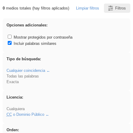
0
medios totales (hay filtros aplicados)
Limpiar filtros
Filtros
Resultados de: rezo
Opciones adicionales:
Mostrar protegidos por contraseña
Incluir palabras similares
Tipo de búsqueda:
Cualquier coincidencia
Todas las palabras
Exacta
Licencia:
Cualquiera
CC
o Dominio Público
Orden: