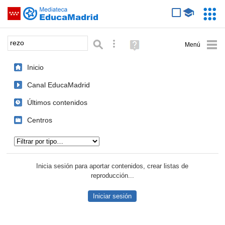
Mediateca de EducaMadrid
Saltar navegación
Servic
Educa
Palabra o frase:
Búsqueda avanzada
Ayuda
(en
ventana
Inicio
nueva)
Canal EducaMadrid
Últimos contenidos
Centros
Tipo de contenido:
Inicia sesión para aportar contenidos, crear listas de
reproducción...
Iniciar sesión