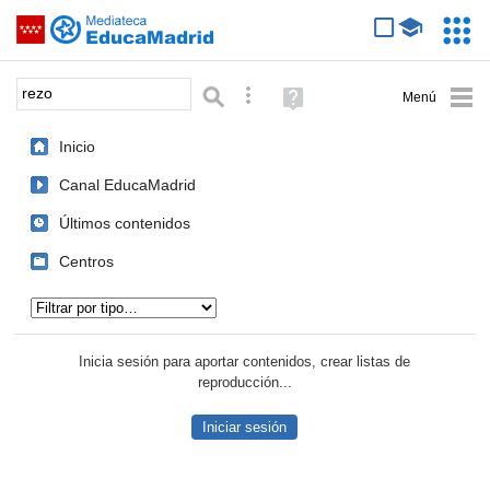
Mediateca de EducaMadrid
Saltar navegación
Servic
Educa
Palabra o frase:
Búsqueda avanzada
Ayuda
(en
ventana
Inicio
nueva)
Canal EducaMadrid
Últimos contenidos
Centros
Tipo de contenido:
Inicia sesión para aportar contenidos, crear listas de
reproducción...
Iniciar sesión