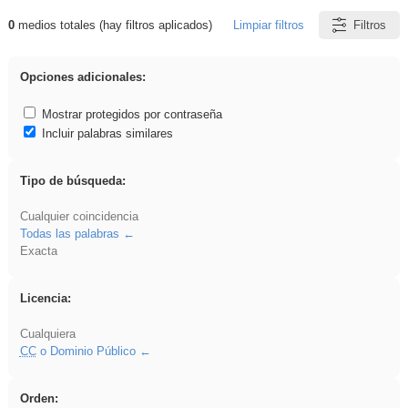
0
medios totales (hay filtros aplicados)
Limpiar filtros
Filtros
Resultados de: rezo
Opciones adicionales:
Mostrar protegidos por contraseña
Incluir palabras similares
Tipo de búsqueda:
Cualquier coincidencia
Todas las palabras
Exacta
Licencia:
Cualquiera
CC
o Dominio Público
Orden: