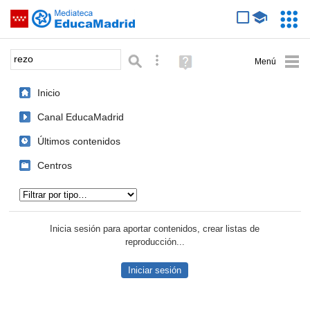
Mediateca de EducaMadrid
Saltar navegación
Servic
Educa
Palabra o frase:
Búsqueda avanzada
Ayuda
(en
ventana
Inicio
nueva)
Canal EducaMadrid
Últimos contenidos
Centros
Tipo de contenido:
Inicia sesión para aportar contenidos, crear listas de
reproducción...
Iniciar sesión