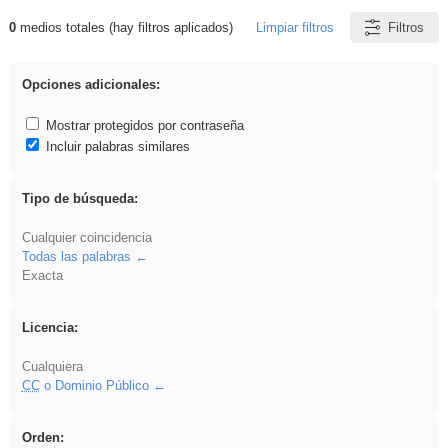
0
medios totales (hay filtros aplicados)
Limpiar filtros
Filtros
Resultados de: rezo
Opciones adicionales:
Mostrar protegidos por contraseña
Incluir palabras similares
Tipo de búsqueda:
Cualquier coincidencia
Todas las palabras
Exacta
Licencia:
Cualquiera
CC
o Dominio Público
Orden: