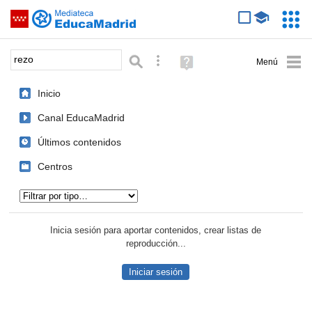
Mediateca de EducaMadrid
Saltar navegación
Servic
Educa
Palabra o frase:
Búsqueda avanzada
Ayuda
(en
ventana
Inicio
nueva)
Canal EducaMadrid
Últimos contenidos
Centros
Tipo de contenido:
Inicia sesión para aportar contenidos, crear listas de
reproducción...
Iniciar sesión