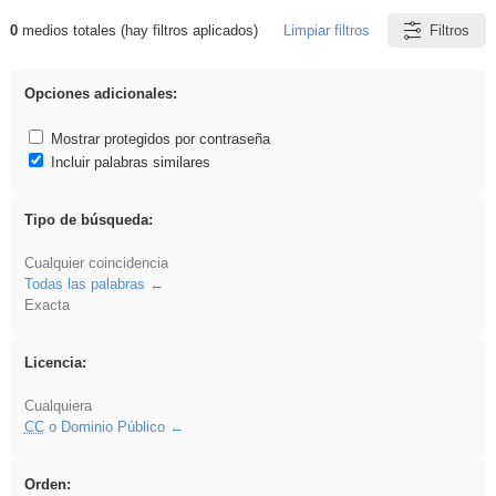
0
medios totales (hay filtros aplicados)
Limpiar filtros
Filtros
Resultados de: rezo
Opciones adicionales:
Mostrar protegidos por contraseña
Incluir palabras similares
Tipo de búsqueda:
Cualquier coincidencia
Todas las palabras
Exacta
Licencia:
Cualquiera
CC
o Dominio Público
Orden: