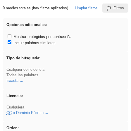
0
medios totales (hay filtros aplicados)
Limpiar filtros
Filtros
Resultados de: rezo
Opciones adicionales:
Mostrar protegidos por contraseña
Incluir palabras similares
Tipo de búsqueda:
Cualquier coincidencia
Todas las palabras
Exacta
Licencia:
Cualquiera
CC
o Dominio Público
Orden: