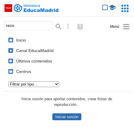
Mediateca de EducaMadrid
Saltar navegación
Servic
Educa
Palabra o frase:
Búsqueda avanzada
Ayuda
(en
ventana
Inicio
nueva)
Canal EducaMadrid
Últimos contenidos
Centros
Tipo de contenido:
Inicia sesión para aportar contenidos, crear listas de
reproducción...
Iniciar sesión