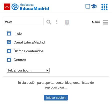
Mediateca de EducaMadrid
Saltar navegación
Servic
Educa
Palabra o frase:
Búsqueda avanzada
Ayuda
(en
ventana
Inicio
nueva)
Canal EducaMadrid
Últimos contenidos
Centros
Tipo de contenido:
Inicia sesión para aportar contenidos, crear listas de
reproducción...
Iniciar sesión