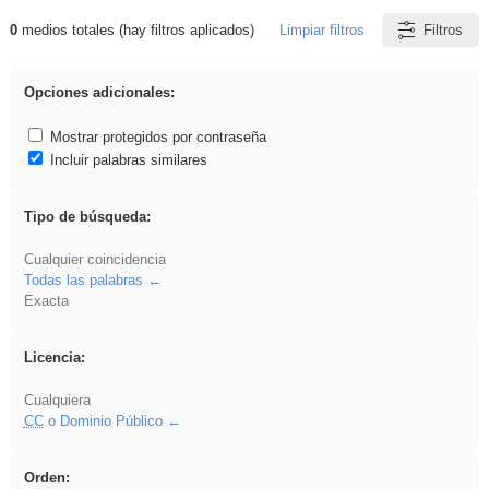
0
medios totales (hay filtros aplicados)
Limpiar filtros
Filtros
Resultados de: rezo
Opciones adicionales:
Mostrar protegidos por contraseña
Incluir palabras similares
Tipo de búsqueda:
Cualquier coincidencia
Todas las palabras
Exacta
Licencia:
Cualquiera
CC
o Dominio Público
Orden: