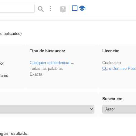
Búsqueda avanzada
Ayuda
(en
ventana
nueva)
os aplicados)
rezo
Tipo de búsqueda:
Licencia:
Cualquier coincidencia
Cualquiera
por
Todas las palabras
CC
o Dominio Públ
Exacta
lares
Buscar en:
ngún resultado.