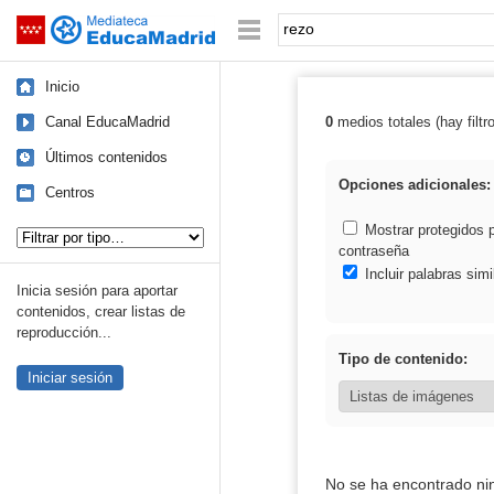
Mediateca de EducaMadrid
Saltar navegación
Palabra o frase:
Inicio
Canal EducaMadrid
0
medios totales (hay filtr
Resultados de: 
Últimos contenidos
Opciones adicionales:
Centros
Tipo de contenido:
Mostrar protegidos 
contraseña
Incluir palabras simi
Inicia sesión para aportar
contenidos, crear listas de
reproducción...
Tipo de contenido:
Iniciar sesión
No se ha encontrado ni