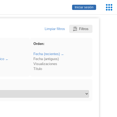
Servic
Iniciar sesión
Educa
Limpiar filtros
Filtros
Orden:
Fecha (recientes)
ico
Fecha (antiguos)
Visualizaciones
Título