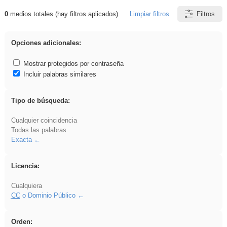
0
medios totales (hay filtros aplicados)
Limpiar filtros
Filtros
Resultados de: rezo
Opciones adicionales:
Mostrar protegidos por contraseña
Incluir palabras similares
Tipo de búsqueda:
Cualquier coincidencia
Todas las palabras
Exacta
Licencia:
Cualquiera
CC
o Dominio Público
Orden: