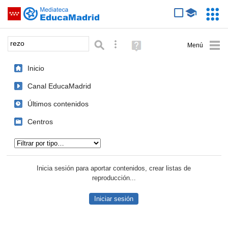
Mediateca de EducaMadrid
Saltar navegación
Servic
Educa
Palabra o frase:
Búsqueda avanzada
Ayuda
(en
ventana
Inicio
nueva)
Canal EducaMadrid
Últimos contenidos
Centros
Tipo de contenido:
Inicia sesión para aportar contenidos, crear listas de
reproducción...
Iniciar sesión