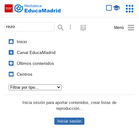
Mediateca de EducaMadrid
Saltar navegación
Servic
Educa
Palabra o frase:
Búsqueda avanzada
Ayuda
(en
ventana
Inicio
nueva)
Canal EducaMadrid
Últimos contenidos
Centros
Tipo de contenido:
Inicia sesión para aportar contenidos, crear listas de
reproducción...
Iniciar sesión