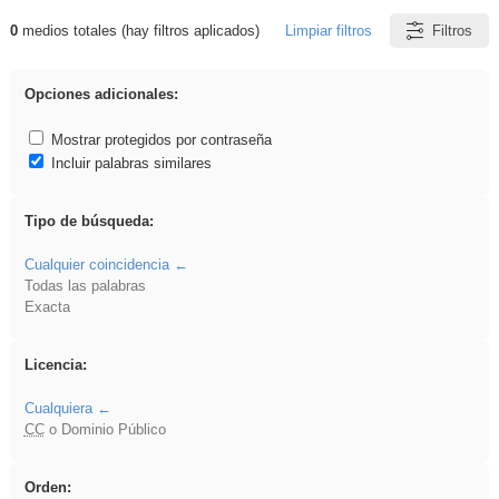
0
medios totales (hay filtros aplicados)
Limpiar filtros
Filtros
Resultados de: rezo
Opciones adicionales:
Mostrar protegidos por contraseña
Incluir palabras similares
Tipo de búsqueda:
Cualquier coincidencia
Todas las palabras
Exacta
Licencia:
Cualquiera
CC
o Dominio Público
Orden: