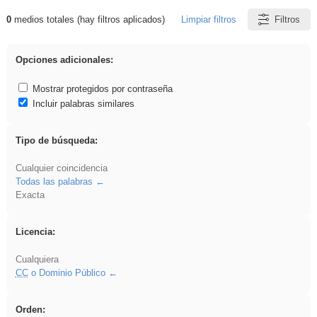
0
medios totales (hay filtros aplicados)
Limpiar filtros
Filtros
Resultados de: rezo
Opciones adicionales:
Mostrar protegidos por contraseña
Incluir palabras similares
Tipo de búsqueda:
Cualquier coincidencia
Todas las palabras
Exacta
Licencia:
Cualquiera
CC
o Dominio Público
Orden: