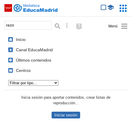
Mediateca de EducaMadrid
Saltar navegación
Servic
Educa
Palabra o frase:
Búsqueda avanzada
Ayuda
(en
ventana
Inicio
nueva)
Canal EducaMadrid
Últimos contenidos
Centros
Tipo de contenido:
Inicia sesión para aportar contenidos, crear listas de
reproducción...
Iniciar sesión