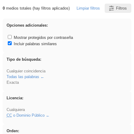
0
medios totales (hay filtros aplicados)
Limpiar filtros
Filtros
Resultados de: rezo
Opciones adicionales:
Mostrar protegidos por contraseña
Incluir palabras similares
Tipo de búsqueda:
Cualquier coincidencia
Todas las palabras
Exacta
Licencia:
Cualquiera
CC
o Dominio Público
Orden: