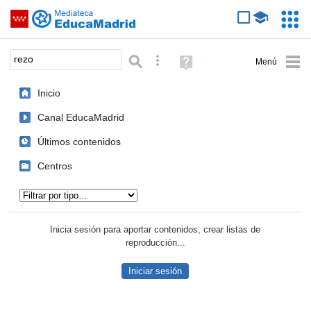
Mediateca de EducaMadrid
Saltar navegación
Servic
Educa
Palabra o frase:
Búsqueda avanzada
Ayuda
(en
ventana
Inicio
nueva)
Canal EducaMadrid
Últimos contenidos
Centros
Tipo de contenido:
Inicia sesión para aportar contenidos, crear listas de
reproducción...
Iniciar sesión