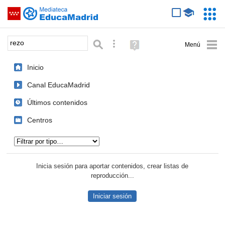
Mediateca de EducaMadrid
Saltar navegación
Servic
Educa
Palabra o frase:
Búsqueda avanzada
Ayuda
(en
ventana
Inicio
nueva)
Canal EducaMadrid
Últimos contenidos
Centros
Tipo de contenido:
Inicia sesión para aportar contenidos, crear listas de
reproducción...
Iniciar sesión