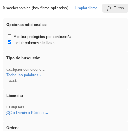
0
medios totales (hay filtros aplicados)
Limpiar filtros
Filtros
Resultados de: rezo
Opciones adicionales:
Mostrar protegidos por contraseña
Incluir palabras similares
Tipo de búsqueda:
Cualquier coincidencia
Todas las palabras
Exacta
Licencia:
Cualquiera
CC
o Dominio Público
Orden: