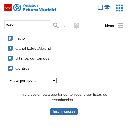
Mediateca de EducaMadrid
Saltar navegación
Servic
Educa
Palabra o frase:
Búsqueda avanzada
Ayuda
(en
ventana
Inicio
nueva)
Canal EducaMadrid
Últimos contenidos
Centros
Tipo de contenido:
Inicia sesión para aportar contenidos, crear listas de
reproducción...
Iniciar sesión