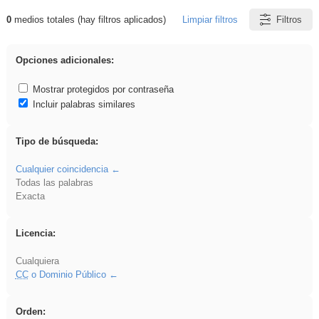
0
medios totales (hay filtros aplicados)
Limpiar filtros
Filtros
Resultados de: rezo
Opciones adicionales:
Mostrar protegidos por contraseña
Incluir palabras similares
Tipo de búsqueda:
Cualquier coincidencia
Todas las palabras
Exacta
Licencia:
Cualquiera
CC
o Dominio Público
Orden: