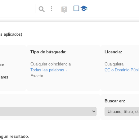
Búsqueda avanzada
Ayuda
(en
ventana
nueva)
os aplicados)
rezo
Tipo de búsqueda:
Licencia:
Cualquier coincidencia
Cualquiera
por
Todas las palabras
CC
o Dominio Públ
Exacta
lares
Buscar en:
ngún resultado.