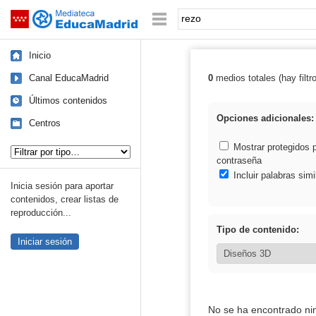
Mediateca de EducaMadrid
Saltar navegación
Palabra o frase:
Inicio
Canal EducaMadrid
0
medios totales (hay filtr
Resultados de: 
Últimos contenidos
Opciones adicionales:
Centros
Tipo de contenido:
Mostrar protegidos 
contraseña
Incluir palabras simi
Inicia sesión para aportar
contenidos, crear listas de
reproducción...
Tipo de contenido:
Iniciar sesión
No se ha encontrado ni