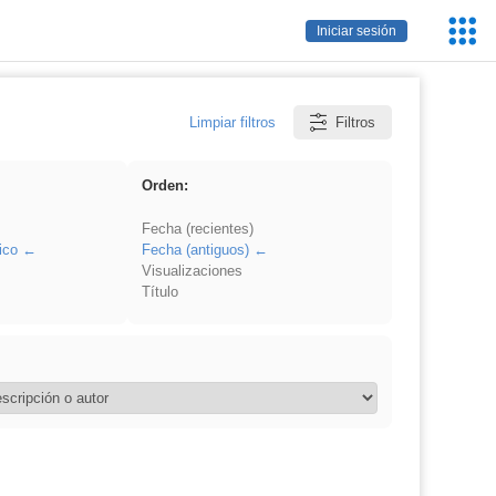
Servic
Iniciar sesión
Educa
Limpiar filtros
Filtros
Orden:
Fecha (recientes)
ico
Fecha (antiguos)
Visualizaciones
Título