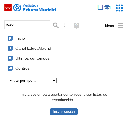
Mediateca de EducaMadrid
Saltar navegación
Servic
Educa
Palabra o frase:
Búsqueda avanzada
Ayuda
(en
ventana
Inicio
nueva)
Canal EducaMadrid
Últimos contenidos
Centros
Tipo de contenido:
Inicia sesión para aportar contenidos, crear listas de
reproducción...
Iniciar sesión