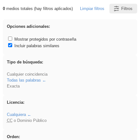
0
medios totales (hay filtros aplicados)
Limpiar filtros
Filtros
Resultados de: rezo
Opciones adicionales:
Mostrar protegidos por contraseña
Incluir palabras similares
Tipo de búsqueda:
Cualquier coincidencia
Todas las palabras
Exacta
Licencia:
Cualquiera
CC
o Dominio Público
Orden: