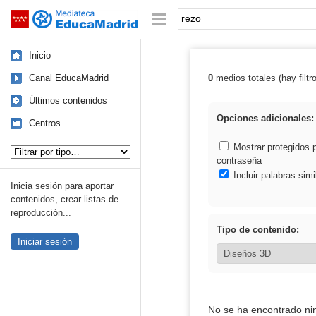
Mediateca de EducaMadrid
Saltar navegación
Palabra o frase:
Inicio
Canal EducaMadrid
0
medios totales (hay filtr
Resultados de: 
Últimos contenidos
Opciones adicionales:
Centros
Tipo de contenido:
Mostrar protegidos 
contraseña
Incluir palabras simi
Inicia sesión para aportar
contenidos, crear listas de
reproducción...
Tipo de contenido:
Iniciar sesión
No se ha encontrado ni