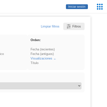
Servic
Iniciar sesión
Educa
Limpiar filtros
Filtros
Orden:
Fecha (recientes)
ico
Fecha (antiguos)
Visualizaciones
Título