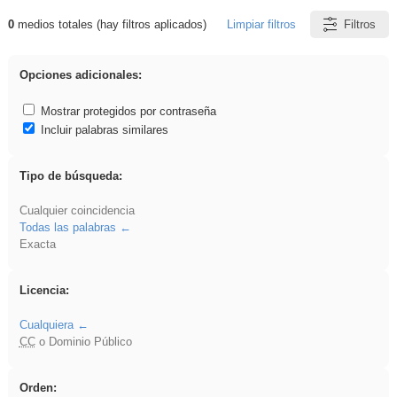
0
medios totales (hay filtros aplicados)
Limpiar filtros
Filtros
Resultados de: rezo
Opciones adicionales:
Mostrar protegidos por contraseña
Incluir palabras similares
Tipo de búsqueda:
Cualquier coincidencia
Todas las palabras
Exacta
Licencia:
Cualquiera
CC
o Dominio Público
Orden: