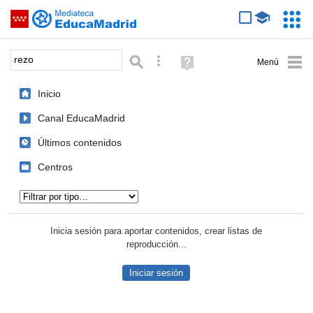
Mediateca de EducaMadrid
Saltar navegación
Servic
Educa
Palabra o frase:
Búsqueda avanzada
Ayuda
(en
ventana
Inicio
nueva)
Canal EducaMadrid
Últimos contenidos
Centros
Tipo de contenido:
Inicia sesión para aportar contenidos, crear listas de
reproducción...
Iniciar sesión