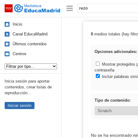
Mediateca de EducaMadrid
Saltar navegación
Palabra o frase:
Inicio
Canal EducaMadrid
0
medios totales (hay filtr
Resultados de: 
Últimos contenidos
Opciones adicionales:
Centros
Tipo de contenido:
Mostrar protegidos 
contraseña
Incluir palabras simi
Inicia sesión para aportar
contenidos, crear listas de
reproducción...
Tipo de contenido:
Iniciar sesión
No se ha encontrado ni