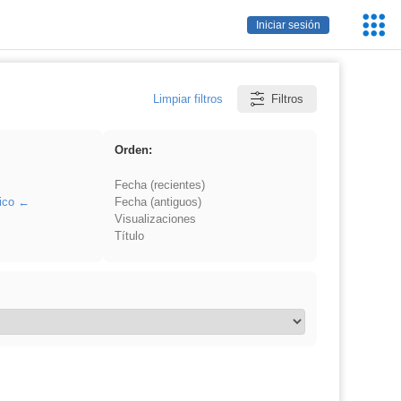
Servic
Iniciar sesión
Educa
Limpiar filtros
Filtros
Orden:
Fecha (recientes)
ico
Fecha (antiguos)
Visualizaciones
Título