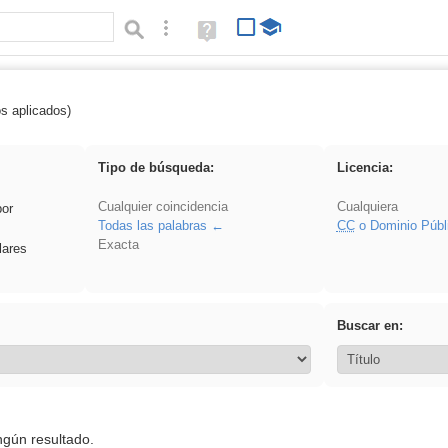
Búsqueda avanzada
Ayuda
(en
ventana
nueva)
os aplicados)
rezo
Tipo de búsqueda:
Licencia:
Cualquier coincidencia
Cualquiera
por
Todas las palabras
CC
o Dominio Públ
Exacta
lares
Buscar en:
ngún resultado.