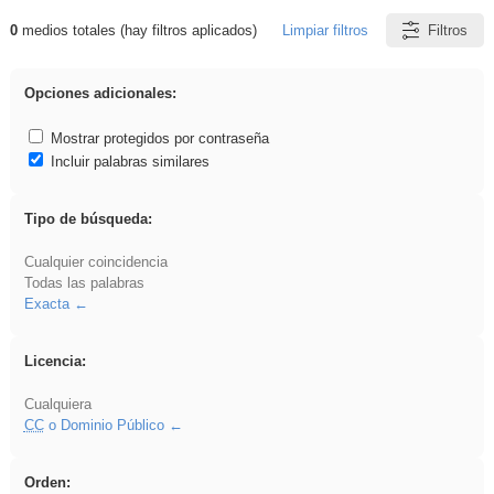
0
medios totales (hay filtros aplicados)
Limpiar filtros
Filtros
Resultados de: rezo
Opciones adicionales:
Mostrar protegidos por contraseña
Incluir palabras similares
Tipo de búsqueda:
Cualquier coincidencia
Todas las palabras
Exacta
Licencia:
Cualquiera
CC
o Dominio Público
Orden: