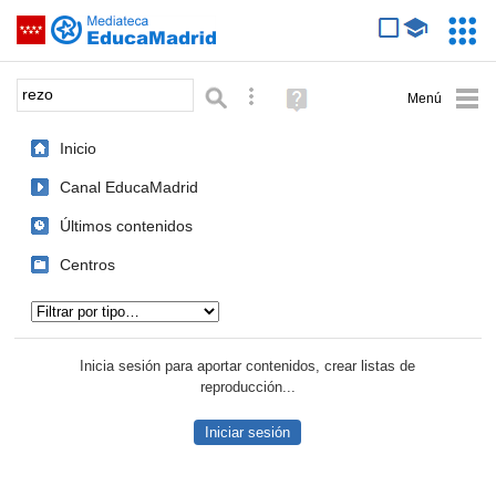
Mediateca de EducaMadrid
Saltar navegación
Servic
Educa
Palabra o frase:
Búsqueda avanzada
Ayuda
(en
ventana
Inicio
nueva)
Canal EducaMadrid
Últimos contenidos
Centros
Tipo de contenido:
Inicia sesión para aportar contenidos, crear listas de
reproducción...
Iniciar sesión