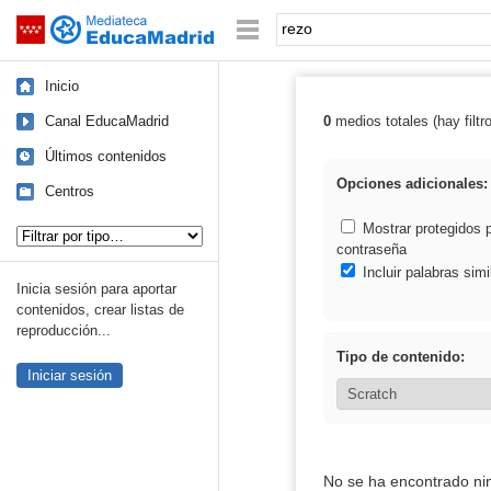
Mediateca de EducaMadrid
Saltar navegación
Palabra o frase:
Inicio
Canal EducaMadrid
0
medios totales (hay filtr
Resultados de: 
Últimos contenidos
Opciones adicionales:
Centros
Tipo de contenido:
Mostrar protegidos 
contraseña
Incluir palabras simi
Inicia sesión para aportar
contenidos, crear listas de
reproducción...
Tipo de contenido:
Iniciar sesión
No se ha encontrado ni