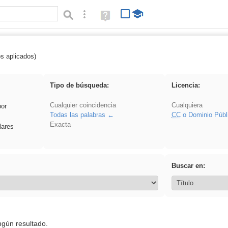
Búsqueda avanzada
Ayuda
(en
ventana
nueva)
os aplicados)
rezo
Tipo de búsqueda:
Licencia:
Cualquier coincidencia
Cualquiera
por
Todas las palabras
CC
o Dominio Públ
Exacta
lares
Buscar en:
ngún resultado.