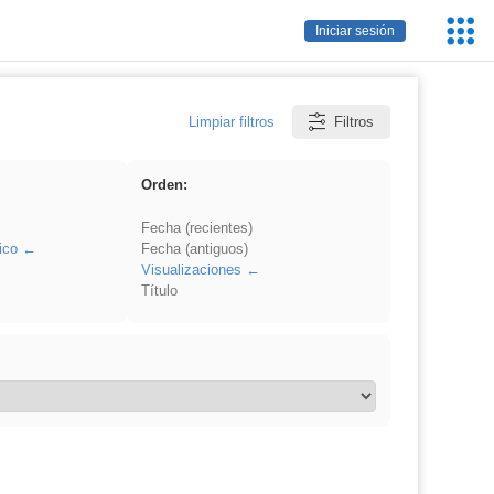
Servic
Iniciar sesión
Educa
Limpiar filtros
Filtros
Orden:
Fecha (recientes)
ico
Fecha (antiguos)
Visualizaciones
Título