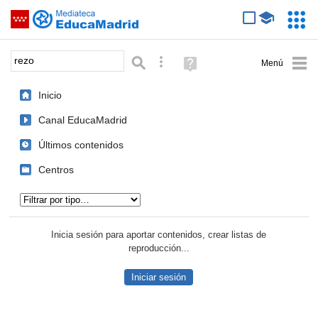
Mediateca de EducaMadrid
Saltar navegación
Servic
Educa
Palabra o frase:
Búsqueda avanzada
Ayuda
(en
ventana
Inicio
nueva)
Canal EducaMadrid
Últimos contenidos
Centros
Tipo de contenido:
Inicia sesión para aportar contenidos, crear listas de
reproducción...
Iniciar sesión