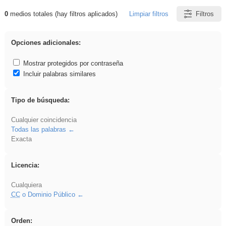
0
medios totales (hay filtros aplicados)
Limpiar filtros
Filtros
Resultados de: rezo
Opciones adicionales:
Mostrar protegidos por contraseña
Incluir palabras similares
Tipo de búsqueda:
Cualquier coincidencia
Todas las palabras
Exacta
Licencia:
Cualquiera
CC
o Dominio Público
Orden: