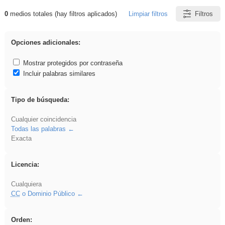
0
medios totales (hay filtros aplicados)
Limpiar filtros
Filtros
Resultados de: rezo
Opciones adicionales:
Mostrar protegidos por contraseña
Incluir palabras similares
Tipo de búsqueda:
Cualquier coincidencia
Todas las palabras
Exacta
Licencia:
Cualquiera
CC
o Dominio Público
Orden: