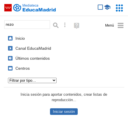
Mediateca de EducaMadrid
Saltar navegación
Servic
Educa
Palabra o frase:
Búsqueda avanzada
Ayuda
(en
ventana
Inicio
nueva)
Canal EducaMadrid
Últimos contenidos
Centros
Tipo de contenido:
Inicia sesión para aportar contenidos, crear listas de
reproducción...
Iniciar sesión