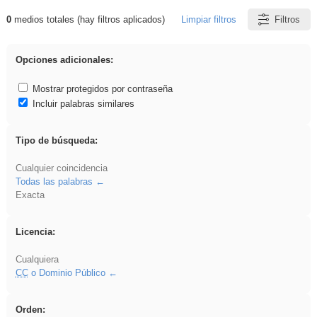
0
medios totales (hay filtros aplicados)
Limpiar filtros
Filtros
Resultados de: rezo
Opciones adicionales:
Mostrar protegidos por contraseña
Incluir palabras similares
Tipo de búsqueda:
Cualquier coincidencia
Todas las palabras
Exacta
Licencia:
Cualquiera
CC
o Dominio Público
Orden: