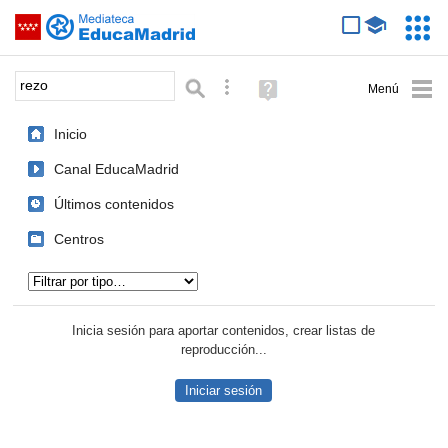
Mediateca de EducaMadrid
Saltar navegación
Servic
Educa
Palabra o frase:
Búsqueda avanzada
Ayuda
(en
ventana
Inicio
nueva)
Canal EducaMadrid
Últimos contenidos
Centros
Tipo de contenido:
Inicia sesión para aportar contenidos, crear listas de
reproducción...
Iniciar sesión