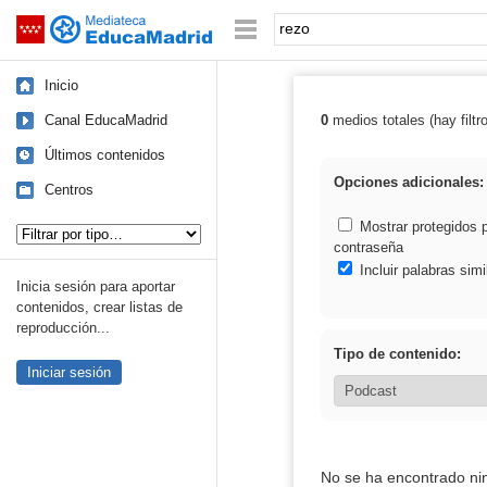
Mediateca de EducaMadrid
Saltar navegación
Palabra o frase:
Inicio
Canal EducaMadrid
0
medios totales (hay filtr
Resultados de: 
Últimos contenidos
Opciones adicionales:
Centros
Tipo de contenido:
Mostrar protegidos 
contraseña
Incluir palabras simi
Inicia sesión para aportar
contenidos, crear listas de
reproducción...
Tipo de contenido:
Iniciar sesión
No se ha encontrado ni