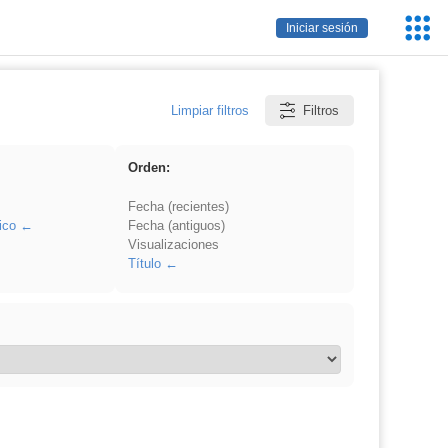
Servic
Iniciar sesión
Educa
Limpiar filtros
Filtros
Orden:
Fecha (recientes)
ico
Fecha (antiguos)
Visualizaciones
Título