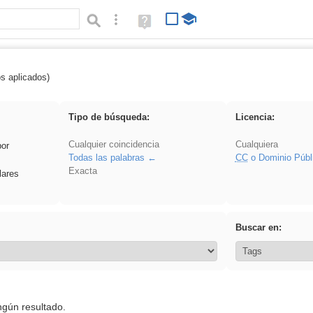
Búsqueda avanzada
Ayuda
(en
ventana
nueva)
os aplicados)
rezo
Tipo de búsqueda:
Licencia:
Cualquier coincidencia
Cualquiera
por
Todas las palabras
CC
o Dominio Públ
Exacta
lares
Buscar en:
ngún resultado.